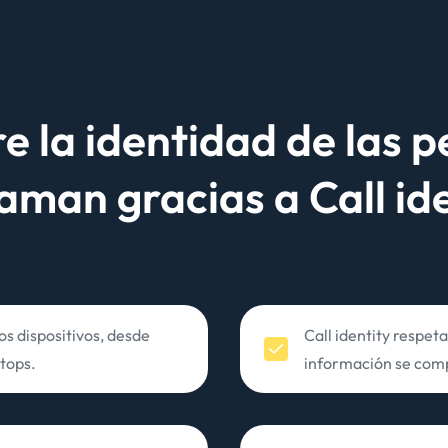
e la identidad de las 
llaman gracias a
Call id
los dispositivos, desde
Call identity respeta
ptops.
información se com