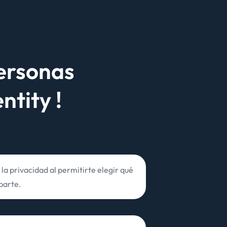
personas
entity !
 la privacidad al permitirte elegir qué
parte.