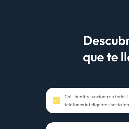
Descubr
que te 
Call identity funciona en todos 
teléfonos inteligentes hasta la