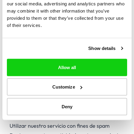
Vender, copiar, alquilar, arrendar, prestar,
our social media, advertising and analytics partners who
distribuir, transferir o sublicenciar todo o parte
may combine it with other information that you’ve
provided to them or that they’ve collected from your use
del contenido del Sitio, de Nuestro Servicio, o
of their services.
utilizar Nuestro Servicio con fines comerciales
Intentar obtener acceso no autorizado a
Show details
nuestros sistemas o a los de nuestros
subcontratistas o realizar cualquier actividad
Allow all
que pueda interrumpir, degradar o interferir en
el rendimiento o la funcionalidad del Sitio y de
nuestro Servicio
Customize
Utilizar el Sitio para cualquier fin indebido
introduciendo intencionadamente un virus u
Deny
otro programa malicioso
Utilizar nuestro servicio con fines de spam