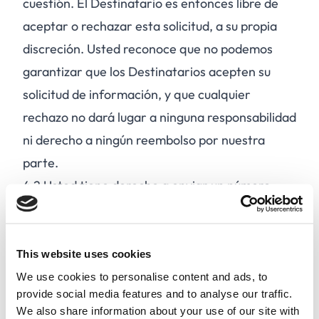
cuestión. El Destinatario es entonces libre de
aceptar o rechazar esta solicitud, a su propia
discreción. Usted reconoce que no podemos
garantizar que los Destinatarios acepten su
solicitud de información, y que cualquier
rechazo no dará lugar a ninguna responsabilidad
ni derecho a ningún reembolso por nuestra
parte.
4.2
Usted tiene derecho a enviar un número
ilimitado de Solicitudes a los Destinatarios de su
elección mientras dure su Contrato.
4.3
Se le prohíbe :
This website uses cookies
Utilizar el Sitio de forma ilegal o contraviniendo
We use cookies to personalise content and ads, to
provide social media features and to analyse our traffic.
estas Condiciones
We also share information about your use of our site with