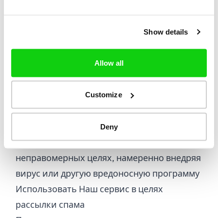
целях
Пытаться получить
Show details
несанкционированный доступ к нашим
системам или системам наших
Allow all
подрядчиков или совершать любые
действия, которые могут нарушить,
ухудшить или помешать работе или
Customize
функциональности Сайта и Нашего
сервиса
Deny
Использовать Сайт в любых
неправомерных целях, намеренно внедряя
вирус или другую вредоносную программу
Использовать Наш сервис в целях
рассылки спама