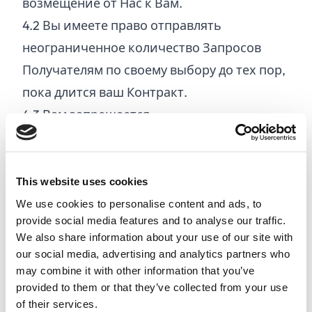
возмещение от Нас к Вам.
4.
2
Вы имеете право отправлять
неограниченное количество Запросов
Получателям по своему выбору до тех пор,
пока длится ваш Контракт.
4.
3
Вам запрещается:
Использовать Сайт незаконным образом
или в нарушение настоящих Условий
Продавать, копировать, сдавать в аренду,
This website uses cookies
предоставлять во временное пользование,
We use cookies to personalise content and ads, to
provide social media features and to analyse our traffic.
распространять, передавать или выдавать
We also share information about your use of our site with
сублицензии на все или часть
our social media, advertising and analytics partners who
содержимого Сайта, Нашего Сервиса или
may combine it with other information that you’ve
provided to them or that they’ve collected from your use
использовать Наш Сервис в коммерческих
of their services.