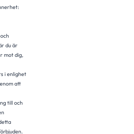
nnerhet:
 och
är du är
er mot dig,
 i enlighet
genom att
g till och
en
detta
förbjuden.