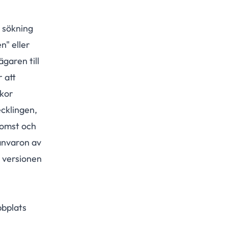
d sökning
n" eller
garen till
 att
lkor
cklingen,
komst och
ånvaron av
e versionen
bbplats