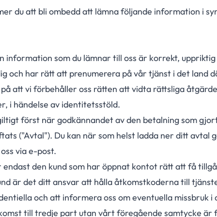
er du att bli ombedd att lämna följande information i sy
 information som du lämnar till oss är korrekt, uppriktig
ndig och har rätt att prenumerera på vår tjänst i det land d
 att vi förbehåller oss rätten att vidta rättsliga åtgärd
er, i händelse av identitetsstöld.
ltigt först när godkännandet av den betalning som gjorts
ats ("Avtal"). Du kan när som helst ladda ner ditt avtal 
 oss via e-post.
ndast den kund som har öppnat kontot rätt att få tillgån
d är det ditt ansvar att hålla åtkomstkoderna till tjänst
dentiella och att informera oss om eventuella missbruk i 
komst till tredje part utan vårt föregående samtycke är 