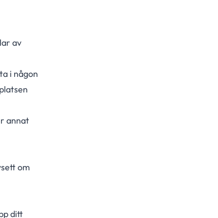
lar av
ta i någon
bplatsen
er annat
vsett om
p ditt