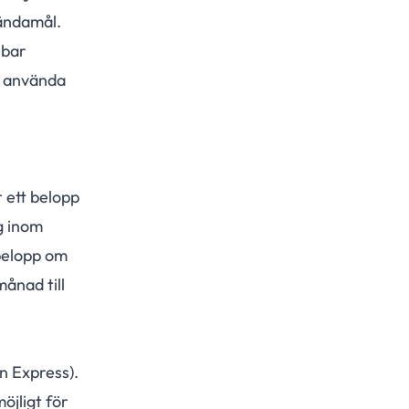
 ändamål.
lbar
ch använda
 ett belopp
g inom
belopp om
ånad till
n Express).
öjligt för