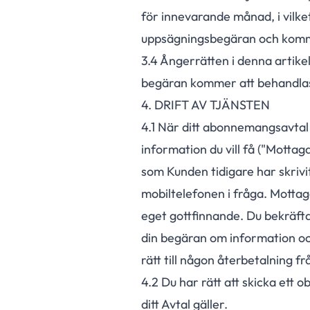
för innevarande månad, i vilke
uppsägningsbegäran och kommer
3.
4
Ångerrätten i denna artikel 
begäran kommer att behandlas
4. DRIFT AV TJÄNSTEN
4.
1
När ditt abonnemangsavtal h
information du vill få ("Motta
som Kunden tidigare har skriv
mobiltelefonen i fråga. Mottag
eget gottfinnande. Du bekräft
din begäran om information och
rätt till någon återbetalning från
4.
2
Du har rätt att skicka ett o
ditt Avtal gäller.