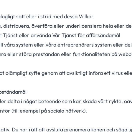
ligt sätt eller i strid med dessa Villkor
a, distribuera, överföra eller underlicensiera hela eller de
r Tjänst eller använda Vår Tjänst för affärsändamål
ll våra system eller våra entreprenörers system eller del
mra eller störa prestandan eller funktionaliteten på web
olämpligt syfte genom att avsiktligt införa ett virus ell
poständamål
er delta i något beteende som kan skada vårt rykte, oa
anför (till exempel på sociala nätverk).
tiv. Du har rätt att avsluta prenumerationen och säga up