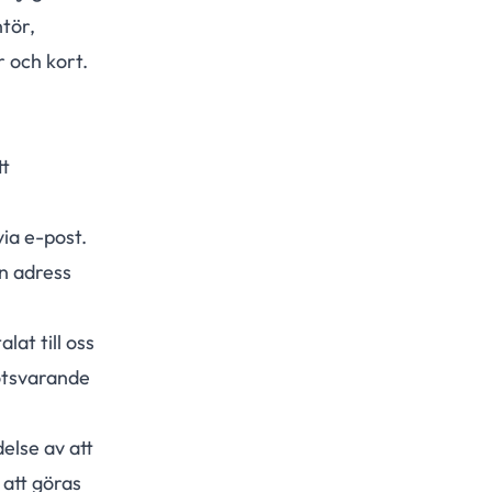
tör,
r och kort.
tt
ia e-post.
en adress
at till oss
motsvarande
delse av att
 att göras