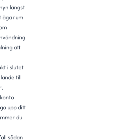
enyn längst
tt äga rum
 om
 användning
lning att
t i slutet
ande till
, i
 konto
ga upp ditt
kommer du
fall sådan