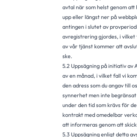
avtal när som helst genom att 
upp eller längst ner på webbpl
antingen i slutet av provperio
avregistrering gjordes, i vilk
av vår tjänst kommer att avslu
ske.
5.
2
Uppsägning på initiativ av A
av en månad, i vilket fall vi k
den adress som du angav till os
synnerhet men inte begränsat til
under den tid som krävs för de
kontrakt med omedelbar verka
att informeras genom att skic
5.
3
Uppsägning enligt detta avsn