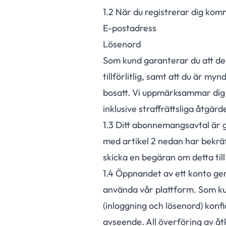
1.
2
När du registrerar dig komm
E-postadress
Lösenord
Som kund garanterar du att den
tillförlitlig, samt att du är my
bosatt. Vi uppmärksammar dig på
inklusive straffrättsliga åtgärd
1.
3
Ditt abonnemangsavtal är gi
med artikel 2 nedan har bekräft
skicka en begäran om detta till
1.
4
Öppnandet av ett konto ger e
använda vår plattform. Som kun
(inloggning och lösenord) konfi
avseende. All överföring av åt