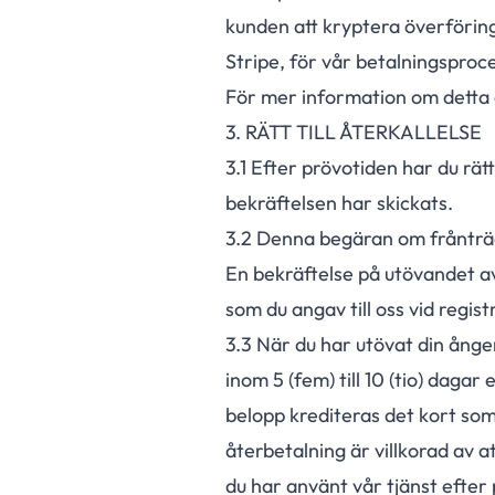
kunden att kryptera överförin
Stripe, för vår betalningsproc
För mer information om detta ä
3. RÄTT TILL ÅTERKALLELSE
3.
1
Efter prövotiden har du rätt 
bekräftelsen har skickats.
3.
2
Denna begäran om frånträde
En bekräftelse på utövandet av 
som du angav till oss vid regis
3.
3
När du har utövat din ångerr
inom 5 (fem) till 10 (tio) dag
belopp krediteras det kort som 
återbetalning är villkorad av a
du har använt vår tjänst efter