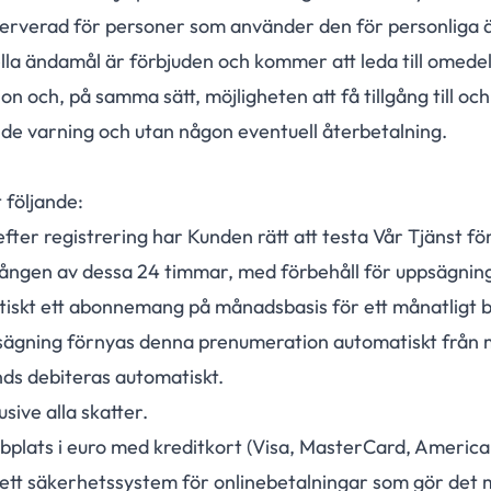
 reserverad för personer som använder den för personliga
lla ändamål är förbjuden och kommer att leda till omede
n och, på samma sätt, möjligheten att få tillgång till o
nde varning och utan någon eventuell återbetalning.
 följande:
ter registrering har Kunden rätt att testa Vår Tjänst för
gången av dessa 24 timmar, med förbehåll för uppsägnin
tiskt ett abonnemang på månadsbasis för ett månatligt 
sägning förnyas denna prenumeration automatiskt från m
ds debiteras automatiskt.
sive alla skatter.
bplats i euro med kreditkort (Visa, MasterCard, America
tt säkerhetssystem för onlinebetalningar som gör det m