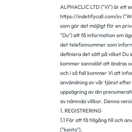
ALPHACLIC LTD ("Vi") är ett e
https://indetifycall.com/sv ("
som gör det möjligt för en pri
"Du") att få information om äg
det telefonnummer som informat
definiera det sätt på vilket Du
kommer sannolikt att ändras 
och i så fall kommer Vi att i
användning av vår tjänst efte
uppsägning av din prenumeratio
av nämnda villkor. Denna versi
1. REGISTRERING
1.
1
För att få tillgång till och 
("konto").