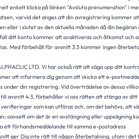
helt enkelt klicka på länken "Avsluta prenumeration" i m
atsen, varvid det anges att din avregistrering kommer a
den eller i slutet av den aktuella månaden då din begäran
et fall ditt konto kommer att avaktiveras och åtkomst och
tas. Med förbehåll för avsnitt 3.3 kommer ingen återbeta
LPHACLIC LTD. Vi har också rätt att säga upp ditt kontrak
ommer att informera dig genom att skicka ett e-postmeddel
s under din registrering. Vid överträdelse av dessa villkor
l avsnitt 4.3, förbehåller vi oss rätten att stänga av ditt
 verifieringar som kan utföras och, om det behövs, att sä
n; oavsett om det är en avstängning eller uppsägning 
ka ett förhandsmeddelande till samma e-postadress
itt ger Dig inte rätt till någon återbetalning, utom i det 