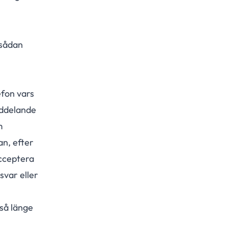
 sådan
efon vars
eddelande
m
an, efter
acceptera
svar eller
 så länge