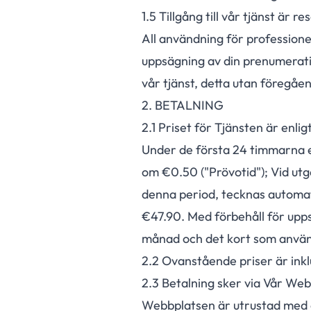
1.
5
Tillgång till vår tjänst är
All användning för professione
uppsägning av din prenumeratio
vår tjänst, detta utan föregåe
2. BETALNING
2.
1
Priset för Tjänsten är enligt
Under de första 24 timmarna ef
om €0.50 ("Prövotid"); Vid ut
denna period, tecknas automa
€47.90. Med förbehåll för upp
månad och det kort som använ
2.
2
Ovanstående priser är inklu
2.
3
Betalning sker via Vår Web
Webbplatsen är utrustad med e