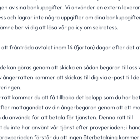
gen av sina bankuppgifter. Vi använder en extern leveran
ess och lagrar inte några uppgifter om dina bankuppgifte
mne ber vi dig att läsa vår policy om sekretess.
att frånträda avtalet inom 14 (fjorton) dagar efter det a
 kan göras genom att skicka en sådan begäran till oss v
ångerrätten kommer att skickas till dig via e-post till d
treringen.
ätt kommer du att få tillbaka det belopp som du har betal
ar efter mottagandet av din ångerbegäran genom att ett 
du använde för att betala för tjänsten. Denna rätt till
tt du inte har använt vår tjänst efter provperioden; i hän
 provperioden förstår du att ingen återbetalning kommer