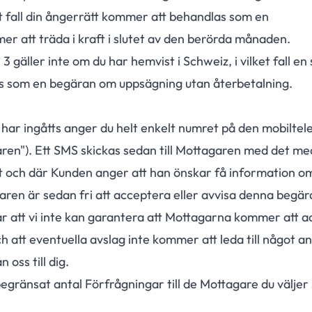
t fall din ångerrätt kommer att behandlas som en
 att träda i kraft i slutet av den berörda månaden.
3 gäller inte om du har hemvist i Schweiz, i vilket fall en
 som en begäran om uppsägning utan återbetalning.
ar ingåtts anger du helt enkelt numret på den mobiltel
garen"). Ett SMS skickas sedan till Mottagaren med det m
it och där Kunden anger att han önskar få information o
aren är sedan fri att acceptera eller avvisa denna begär
ar att vi inte kan garantera att Mottagarna kommer att 
 att eventuella avslag inte kommer att leda till något an
 oss till dig.
begränsat antal Förfrågningar till de Mottagare du väljer