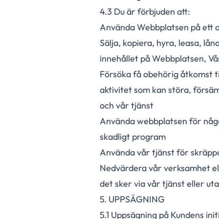
4.
3
Du är förbjuden att:
Använda Webbplatsen på ett olag
Sälja, kopiera, hyra, leasa, lån
innehållet på Webbplatsen, Vå
Försöka få obehörig åtkomst ti
aktivitet som kan störa, försä
och vår tjänst
Använda webbplatsen för något 
skadligt program
Använda vår tjänst för skräp
Nedvärdera vår verksamhet ell
det sker via vår tjänst eller ut
5. UPPSÄGNING
5.
1
Uppsägning på Kundens initia