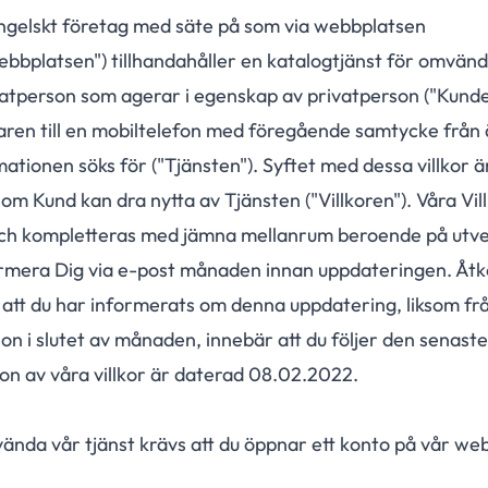
ngelskt företag med säte på som via webbplatsen
Webbplatsen") tillhandahåller en katalogtjänst för omvän
vatperson som agerar i egenskap av privatperson ("Kunde
aren till en mobiltelefon med föregående samtycke från ä
ionen söks för ("Tjänsten"). Syftet med dessa villkor är
 som Kund kan dra nytta av Tjänsten ("Villkoren"). Våra Vil
och kompletteras med jämna mellanrum beroende på utve
nformera Dig via e-post månaden innan uppdateringen. Åt
r att du har informerats om denna uppdatering, liksom fr
n i slutet av månaden, innebär att du följer den senast
on av våra villkor är daterad 08.02.2022.
använda vår tjänst krävs att du öppnar ett konto på vår we