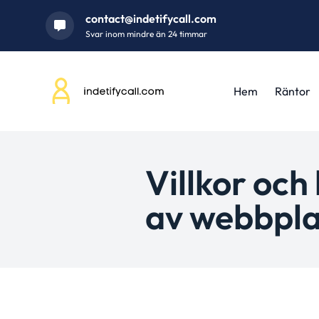
contact@indetifycall.com
Svar inom mindre än 24 timmar
Hem
Räntor
Villkor oc
av webbpla