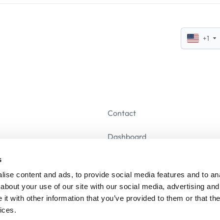
+1
Contact
Dashboard
s
Se désabonner
ise content and ads, to provide social media features and to anal
about your use of our site with our social media, advertising and
t with other information that you’ve provided to them or that the
ices.