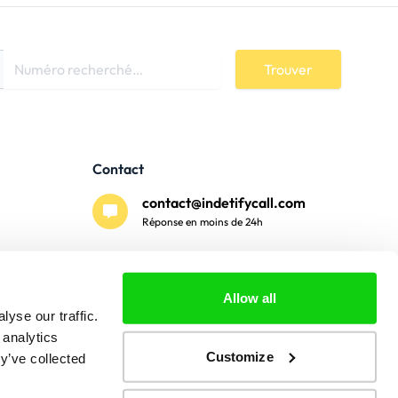
Trouver
Contact
contact@indetifycall.com
Réponse en moins de 24h
Paiement sécurisé
Allow all
yse our traffic.
 analytics
Customize
y’ve collected